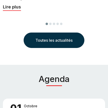
v
Lire plus
l
L
Précédent
Suivant
Toutes les actualités
Agenda
01
Octobre